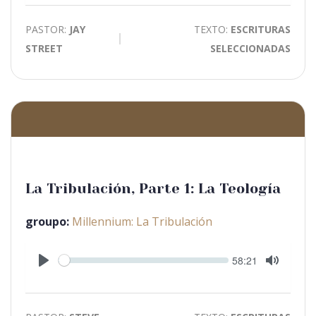
PASTOR:
JAY
TEXTO:
ESCRITURAS
STREET
SELECCIONADAS
La Tribulación, Parte 1: La Teología
groupo:
Millennium: La Tribulación
Seek
Current
58:21
time
Play
Toggle
Mute