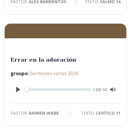
PASTOR:
ALEX BARRIENTOS
TEXTO:
SALMO 14
Errar en la adoración
groupo:
Sermones varios 2026
Seek
Current
1:03:10
time
Play
Toggle
Mute
PASTOR:
DARREN WIEBE
TEXTO:
LEVÍTICO 11