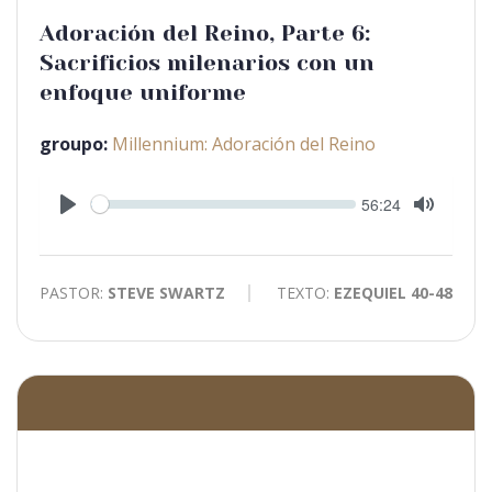
Adoración del Reino, Parte 6:
Sacrificios milenarios con un
enfoque uniforme
groupo:
Millennium: Adoración del Reino
Seek
Current
56:24
time
Play
Toggle
Mute
PASTOR:
STEVE SWARTZ
TEXTO:
EZEQUIEL 40-48