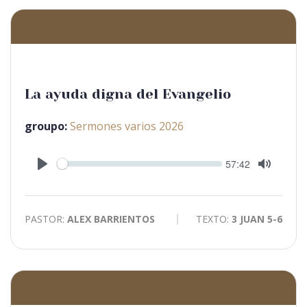
La ayuda digna del Evangelio
groupo:
Sermones varios 2026
Seek
Current
57:42
time
Play
Toggle
Mute
PASTOR:
ALEX BARRIENTOS
TEXTO:
3 JUAN 5-6