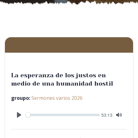
La esperanza de los justos en
medio de una humanidad hostil
groupo:
Sermones varios 2026
Seek
Current
53:13
time
Play
Toggle
Mute