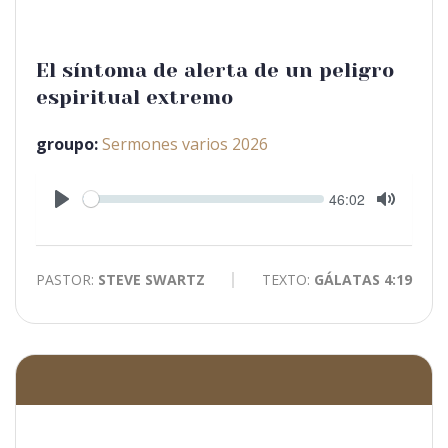
El síntoma de alerta de un peligro
espiritual extremo
groupo:
Sermones varios 2026
Seek
Current
46:02
time
Play
Toggle
Mute
PASTOR:
STEVE SWARTZ
TEXTO:
GÁLATAS 4:19