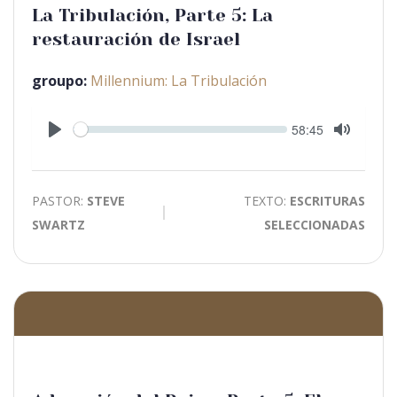
La Tribulación, Parte 5: La
restauración de Israel
groupo:
Millennium: La Tribulación
Seek
Current
58:45
time
Play
Toggle
Mute
PASTOR:
STEVE
TEXTO:
ESCRITURAS
SWARTZ
SELECCIONADAS