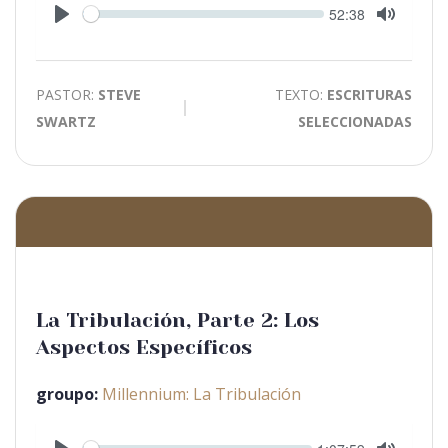
Seek
Current
52:38
time
Play
Toggle
Mute
PASTOR:
STEVE
TEXTO:
ESCRITURAS
SWARTZ
SELECCIONADAS
La Tribulación, Parte 2: Los
Aspectos Específicos
groupo:
Millennium: La Tribulación
Seek