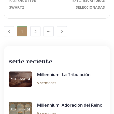
PASTOR:
STEVE
TEXTO:
ESCRITURAS
SWARTZ
SELECCIONADAS
1
2
serie reciente
Millennium: La Tribulación
5 sermones
Millennium: Adoración del Reino
6 sermones