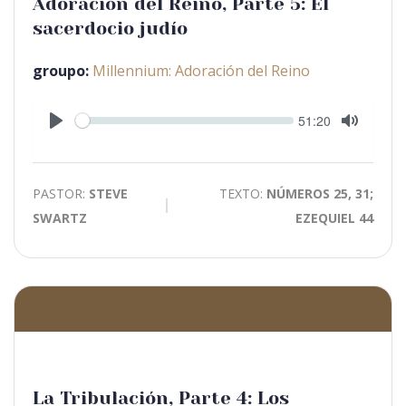
Adoración del Reino, Parte 5: El
sacerdocio judío
groupo:
Millennium: Adoración del Reino
Seek
Current
51:20
time
Play
Toggle
Mute
PASTOR:
STEVE
TEXTO:
NÚMEROS 25, 31;
SWARTZ
EZEQUIEL 44
La Tribulación, Parte 4: Los