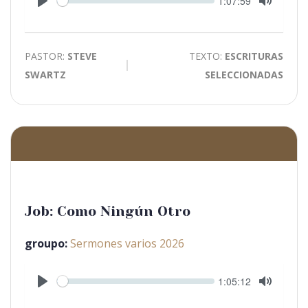
Current
1:07:59
time
Play
Toggle
Mute
PASTOR:
STEVE
TEXTO:
ESCRITURAS
SWARTZ
SELECCIONADAS
Job: Como Ningún Otro
groupo:
Sermones varios 2026
Seek
Current
1:05:12
time
Play
Toggle
Mute