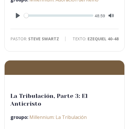
Seek
Current
48:59
time
Play
Toggle
Mute
PASTOR:
STEVE SWARTZ
TEXTO:
EZEQUIEL 40-48
La Tribulación, Parte 3: El
Anticristo
groupo:
Millennium: La Tribulación