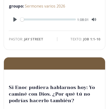
groupo:
Sermones varios 2026
Seek
Current
1:08:01
time
Play
Toggle
Mute
PASTOR:
JAY STREET
TEXTO:
JOB 1:1-10
Si Enoc pudiera hablarnos hoy: Yo
caminé con Dios. ¿Por qué tú no
podrías hacerlo también?