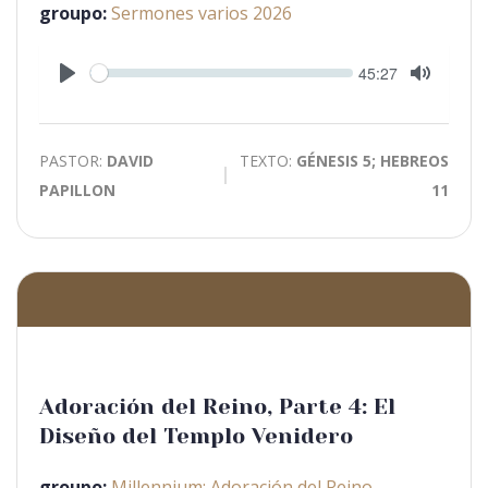
groupo:
Sermones varios 2026
Seek
Current
45:27
time
Play
Toggle
Mute
PASTOR:
DAVID
TEXTO:
GÉNESIS 5; HEBREOS
PAPILLON
11
Adoración del Reino, Parte 4: El
Diseño del Templo Venidero
groupo:
Millennium: Adoración del Reino